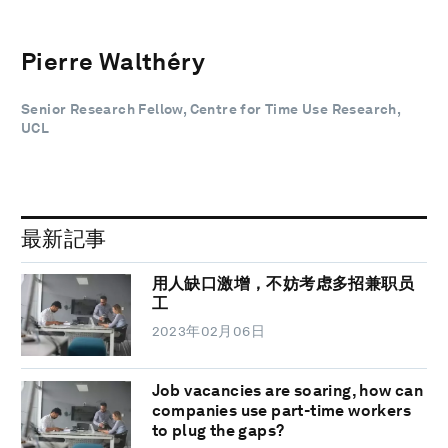
Pierre Walthéry
Senior Research Fellow, Centre for Time Use Research,
UCL
最新記事
用人缺口激增，不妨考虑多招兼职员
工
2023年02月06日
Job vacancies are soaring, how can
companies use part-time workers
to plug the gaps?