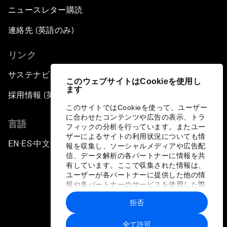
ニュースレター購読
連絡先 (英語のみ)
リンク
サステナビリティへの取り組み
このウェブサイトはCookieを使用し
ます
採用情報 (英語のみ)
このサイトではCookieを使って、ユーザー
に合わせたコンテンツや広告の表示、トラ
言語
フィックの分析を行っています。またユー
ザーによるサイトの利用状況についても情
EN
ES
中文
日本語
▪
▪
▪
報を収集し、ソーシャルメディアや広告配
信、データ解析の各パートナーに情報を共
有しています。ここで収集された情報は、
ユーザーが各パートナーに提供した他の情
報や各パートナーのサービスを使用した際
に収集された情報と組み合わされ、各パー
拒否
トナーによって使用されることがありま
プライバシーポリシーと利用規約
す。
全て許可