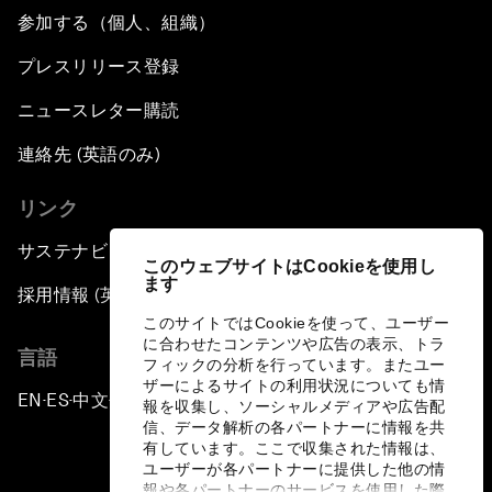
参加する（個人、組織）
プレスリリース登録
ニュースレター購読
連絡先 (英語のみ)
リンク
サステナビリティへの取り組み
このウェブサイトはCookieを使用し
ます
採用情報 (英語のみ)
このサイトではCookieを使って、ユーザー
に合わせたコンテンツや広告の表示、トラ
言語
フィックの分析を行っています。またユー
ザーによるサイトの利用状況についても情
EN
ES
中文
日本語
▪
▪
▪
報を収集し、ソーシャルメディアや広告配
信、データ解析の各パートナーに情報を共
有しています。ここで収集された情報は、
ユーザーが各パートナーに提供した他の情
報や各パートナーのサービスを使用した際