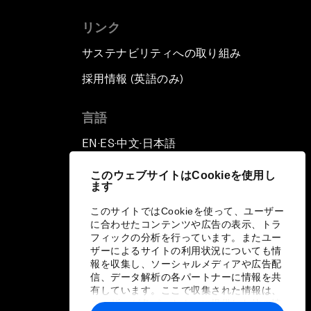
リンク
サステナビリティへの取り組み
採用情報 (英語のみ)
て
言語
EN
ES
中文
日本語
▪
▪
▪
このウェブサイトはCookieを使用し
ます
このサイトではCookieを使って、ユーザー
に合わせたコンテンツや広告の表示、トラ
フィックの分析を行っています。またユー
ザーによるサイトの利用状況についても情
報を収集し、ソーシャルメディアや広告配
信、データ解析の各パートナーに情報を共
有しています。ここで収集された情報は、
ユーザーが各パートナーに提供した他の情