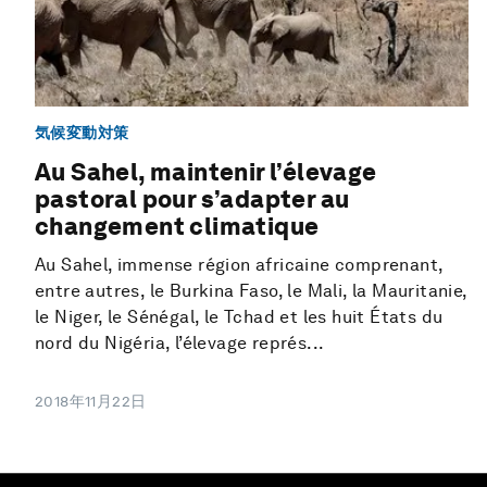
気候変動対策
Au Sahel, maintenir l’élevage
pastoral pour s’adapter au
changement climatique
Au Sahel, immense région africaine comprenant,
entre autres, le Burkina Faso, le Mali, la Mauritanie,
le Niger, le Sénégal, le Tchad et les huit États du
nord du Nigéria, l’élevage représ...
2018年11月22日