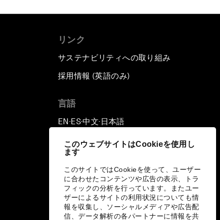
リンク
サステナビリティへの取り組み
採用情報 (英語のみ)
て
言語
EN
ES
中文
日本語
▪
▪
▪
このウェブサイトはCookieを使用し
ます
このサイトではCookieを使って、ユーザー
に合わせたコンテンツや広告の表示、トラ
フィックの分析を行っています。またユー
ザーによるサイトの利用状況についても情
報を収集し、ソーシャルメディアや広告配
信、データ解析の各パートナーに情報を共