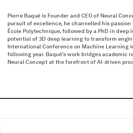
Pierre Baqué is Founder and CEO of Neural Conc
pursuit of excellence, he channelled his passion
École Polytechnique, followed by a PhD in deep l
potential of 3D deep learning to transform engin
International Conference on Machine Learning i
following year. Baqué’s work bridges academic re
Neural Concept at the forefront of AI-driven pro