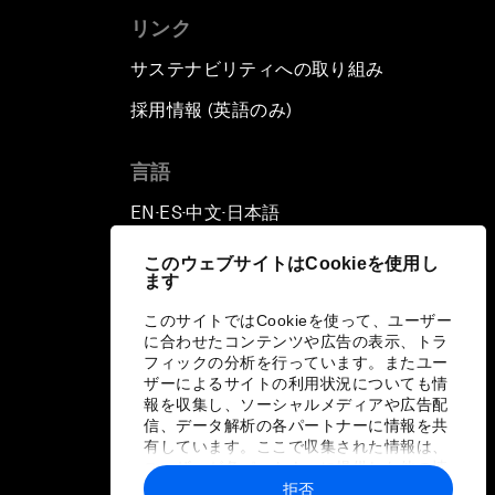
リンク
サステナビリティへの取り組み
採用情報 (英語のみ)
て
言語
EN
ES
中文
日本語
▪
▪
▪
このウェブサイトはCookieを使用し
ます
このサイトではCookieを使って、ユーザー
に合わせたコンテンツや広告の表示、トラ
フィックの分析を行っています。またユー
ザーによるサイトの利用状況についても情
報を収集し、ソーシャルメディアや広告配
信、データ解析の各パートナーに情報を共
有しています。ここで収集された情報は、
ユーザーが各パートナーに提供した他の情
報や各パートナーのサービスを使用した際
拒否