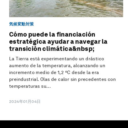
気候変動対策
Cómo puede la financiación
estratégica ayudar a navegar la
transición climática&nbsp;
La Tierra está experimentando un drástico
aumento de la temperatura, alcanzando un
incremento medio de 1,2 ºC desde la era
preindustrial. Olas de calor sin precedentes con
temperaturas su...
2024年01月04日