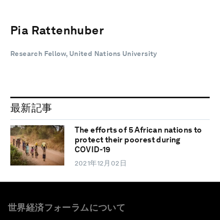
Pia Rattenhuber
Research Fellow, United Nations University
最新記事
The efforts of 5 African nations to
protect their poorest during
COVID-19
2021年12月02日
世界経済フォーラムについて