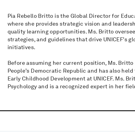
Pia Rebello Britto is the Global Director for E
where she provides strategic vision and leadersh
quality learning opportunities. Ms. Britto overs
strategies, and guidelines that drive UNICEF's 
initiatives.
Before assuming her current position, Ms. Britt
People’s Democratic Republic and has also held t
Early Childhood Development at UNICEF. Ms. Bri
Psychology and is a recognized expert in her fiel