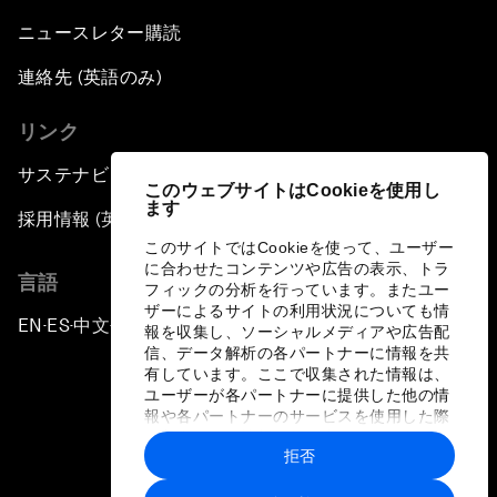
ニュースレター購読
連絡先 (英語のみ)
リンク
サステナビリティへの取り組み
このウェブサイトはCookieを使用し
ます
採用情報 (英語のみ)
このサイトではCookieを使って、ユーザー
に合わせたコンテンツや広告の表示、トラ
言語
フィックの分析を行っています。またユー
ザーによるサイトの利用状況についても情
EN
ES
中文
日本語
▪
▪
▪
報を収集し、ソーシャルメディアや広告配
信、データ解析の各パートナーに情報を共
有しています。ここで収集された情報は、
ユーザーが各パートナーに提供した他の情
報や各パートナーのサービスを使用した際
に収集された情報と組み合わされ、各パー
拒否
トナーによって使用されることがありま
プライバシーポリシーと利用規約
す。