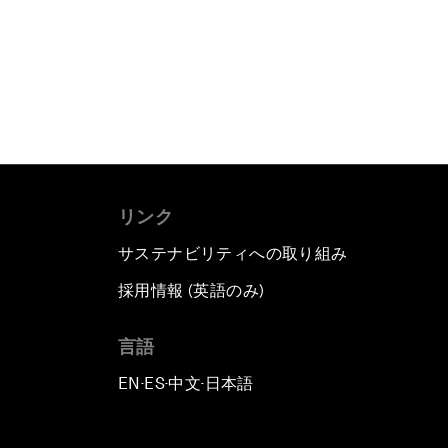
リンク
サステナビリティへの取り組み
採用情報 (英語のみ)
て
言語
EN
ES
中文
日本語
▪
▪
▪