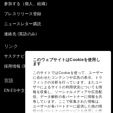
参加する（個人、組織）
プレスリリース登録
ニュースレター購読
連絡先 (英語のみ)
リンク
サステナビリティへの取り組み
このウェブサイトはCookieを使用し
ます
採用情報 (英語のみ)
このサイトではCookieを使って、ユーザー
に合わせたコンテンツや広告の表示、トラ
言語
フィックの分析を行っています。またユー
ザーによるサイトの利用状況についても情
EN
ES
中文
日本語
▪
▪
▪
報を収集し、ソーシャルメディアや広告配
信、データ解析の各パートナーに情報を共
有しています。ここで収集された情報は、
ユーザーが各パートナーに提供した他の情
報や各パートナーのサービスを使用した際