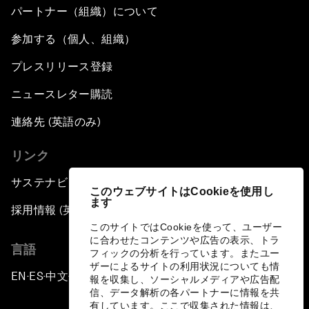
パートナー（組織）について
参加する（個人、組織）
プレスリリース登録
ニュースレター購読
連絡先 (英語のみ)
リンク
サステナビリティへの取り組み
このウェブサイトはCookieを使用し
ます
採用情報 (英語のみ)
このサイトではCookieを使って、ユーザー
に合わせたコンテンツや広告の表示、トラ
言語
フィックの分析を行っています。またユー
ザーによるサイトの利用状況についても情
EN
ES
中文
日本語
▪
▪
▪
報を収集し、ソーシャルメディアや広告配
信、データ解析の各パートナーに情報を共
有しています。ここで収集された情報は、