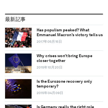
最新記事
Has populism peaked? What
Emmanuel Macron's victory tells us
2017年05月15日
Why crises won’t bring Europe
closer together
2015年10月20日
Is the Eurozone recovery only
temporary?
2015年04月09日
Is Germany really the right role