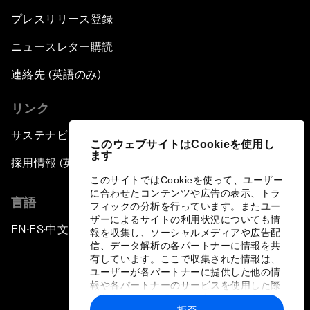
プレスリリース登録
ニュースレター購読
連絡先 (英語のみ)
リンク
サステナビリティへの取り組み
このウェブサイトはCookieを使用し
ます
採用情報 (英語のみ)
このサイトではCookieを使って、ユーザー
に合わせたコンテンツや広告の表示、トラ
言語
フィックの分析を行っています。またユー
ザーによるサイトの利用状況についても情
EN
ES
中文
日本語
▪
▪
▪
報を収集し、ソーシャルメディアや広告配
信、データ解析の各パートナーに情報を共
有しています。ここで収集された情報は、
ユーザーが各パートナーに提供した他の情
報や各パートナーのサービスを使用した際
に収集された情報と組み合わされ、各パー
拒否