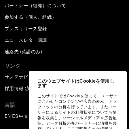
パートナー（組織）について
参加する（個人、組織）
プレスリリース登録
ニュースレター購読
連絡先 (英語のみ)
リンク
サステナビリティへの取り組み
このウェブサイトはCookieを使用し
ます
採用情報 (英語のみ)
このサイトではCookieを使って、ユーザー
に合わせたコンテンツや広告の表示、トラ
言語
フィックの分析を行っています。またユー
ザーによるサイトの利用状況についても情
EN
ES
中文
日本語
▪
▪
▪
報を収集し、ソーシャルメディアや広告配
信、データ解析の各パートナーに情報を共
有しています。ここで収集された情報は、