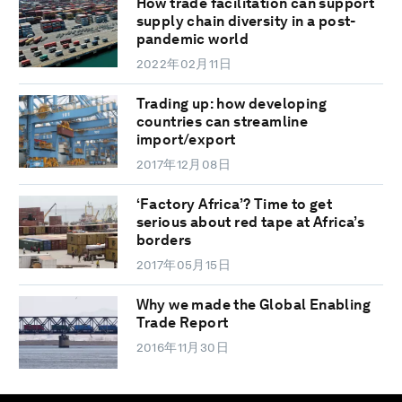
How trade facilitation can support
supply chain diversity in a post-
pandemic world
2022年02月11日
Trading up: how developing
countries can streamline
import/export
2017年12月08日
‘Factory Africa’? Time to get
serious about red tape at Africa’s
borders
2017年05月15日
Why we made the Global Enabling
Trade Report
2016年11月30日