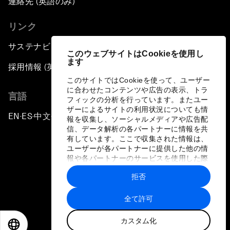
連絡先 (英語のみ)
リンク
サステナビリティへの取り組み
このウェブサイトはCookieを使用し
ます
採用情報 (英語のみ)
このサイトではCookieを使って、ユーザー
に合わせたコンテンツや広告の表示、トラ
言語
フィックの分析を行っています。またユー
ザーによるサイトの利用状況についても情
EN
ES
中文
日本語
▪
▪
▪
報を収集し、ソーシャルメディアや広告配
信、データ解析の各パートナーに情報を共
有しています。ここで収集された情報は、
ユーザーが各パートナーに提供した他の情
報や各パートナーのサービスを使用した際
に収集された情報と組み合わされ、各パー
拒否
トナーによって使用されることがありま
プライバシーポリシーと利用規約
す。
全て許可
サイトマップ
カスタム化
©
2026
世界経済フォーラム
EN
ES
中文
日本語