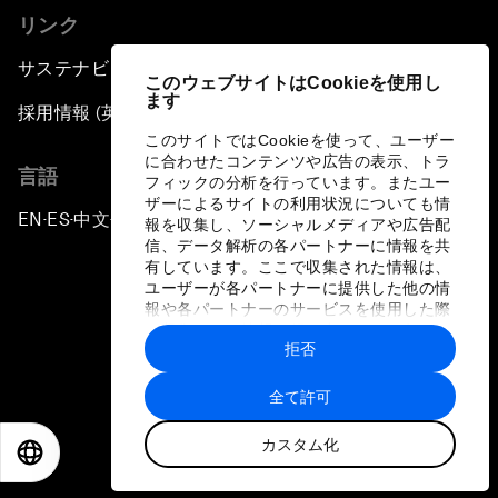
リンク
サステナビリティへの取り組み
このウェブサイトはCookieを使用し
ます
採用情報 (英語のみ)
このサイトではCookieを使って、ユーザー
に合わせたコンテンツや広告の表示、トラ
言語
フィックの分析を行っています。またユー
ザーによるサイトの利用状況についても情
EN
ES
中文
日本語
▪
▪
▪
報を収集し、ソーシャルメディアや広告配
信、データ解析の各パートナーに情報を共
有しています。ここで収集された情報は、
ユーザーが各パートナーに提供した他の情
報や各パートナーのサービスを使用した際
に収集された情報と組み合わされ、各パー
拒否
トナーによって使用されることがありま
プライバシーポリシーと利用規約
す。
全て許可
サイトマップ
カスタム化
©
2026
世界経済フォーラム
EN
ES
中文
日本語