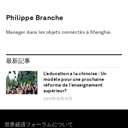
Philippe Branche
Manager dans les objets connectés à Shanghai.
最新記事
L’education a la chinoise : Un
modèle pour une prochaine
réforme de l’enseignement
supérieur?
2017年10月31日
世界経済フォーラムについて