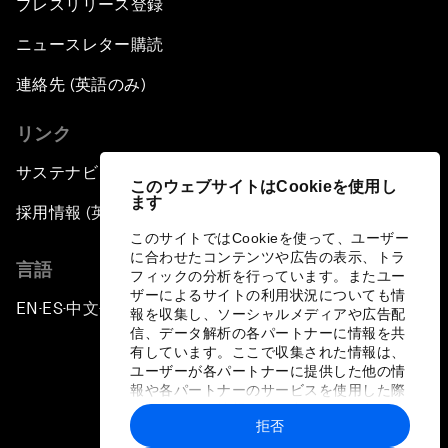
プレスリリース登録
ニュースレター購読
連絡先 (英語のみ)
リンク
サステナビリティへの取り組み
このウェブサイトはCookieを使用し
ます
採用情報 (英語のみ)
このサイトではCookieを使って、ユーザー
に合わせたコンテンツや広告の表示、トラ
言語
フィックの分析を行っています。またユー
ザーによるサイトの利用状況についても情
EN
ES
中文
日本語
▪
▪
▪
報を収集し、ソーシャルメディアや広告配
信、データ解析の各パートナーに情報を共
有しています。ここで収集された情報は、
ユーザーが各パートナーに提供した他の情
報や各パートナーのサービスを使用した際
に収集された情報と組み合わされ、各パー
拒否
トナーによって使用されることがありま
プライバシーポリシーと利用規約
す。