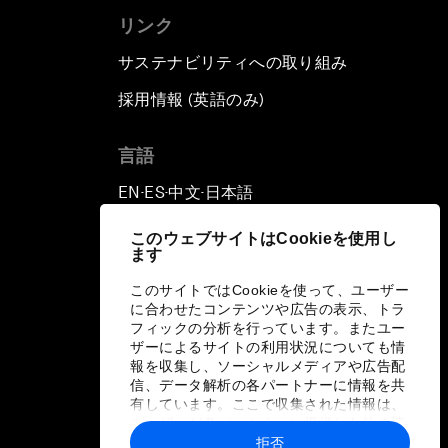
リンク
サステナビリティへの取り組み
採用情報 (英語のみ)
て
言語
EN
ES
中文
日本語
▪
▪
▪
このウェブサイトはCookieを使用し
ます
このサイトではCookieを使って、ユーザー
に合わせたコンテンツや広告の表示、トラ
フィックの分析を行っています。またユー
ザーによるサイトの利用状況についても情
報を収集し、ソーシャルメディアや広告配
信、データ解析の各パートナーに情報を共
有しています。ここで収集された情報は、
ユーザーが各パートナーに提供した他の情
報や各パートナーのサービスを使用した際
拒否