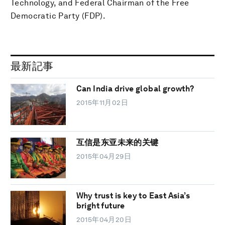
Technology, and Federal Chairman of the Free
Democratic Party (FDP).
最新記事
Can India drive global growth?
2015年11月02日
互信是东亚未来的关键
2015年04月29日
Why trust is key to East Asia’s
bright future
2015年04月20日