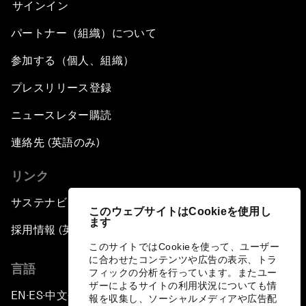
サインイン
パートナー（組織）について
参加する（個人、組織）
プレスリリース登録
ニュースレター購読
連絡先 (英語のみ)
リンク
サステナビリティへの取り組み
このウェブサイトはCookieを使用し
ます
採用情報 (英語のみ)
このサイトではCookieを使って、ユーザー
に合わせたコンテンツや広告の表示、トラ
言語
フィックの分析を行っています。またユー
ザーによるサイトの利用状況についても情
EN
ES
中文
日本語
▪
▪
▪
報を収集し、ソーシャルメディアや広告配