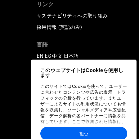
リンク
サステナビリティへの取り組み
採用情報 (英語のみ)
て
言語
EN
ES
中文
日本語
▪
▪
▪
このウェブサイトはCookieを使用し
ます
このサイトではCookieを使って、ユーザー
に合わせたコンテンツや広告の表示、トラ
フィックの分析を行っています。またユー
ザーによるサイトの利用状況についても情
報を収集し、ソーシャルメディアや広告配
信、データ解析の各パートナーに情報を共
有しています。ここで収集された情報は、
ユーザーが各パートナーに提供した他の情
報や各パートナーのサービスを使用した際
拒否