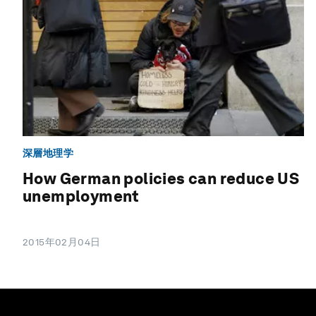
深層地理学
How German policies can reduce US
unemployment
2015年02月04日