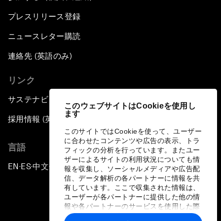
プレスリリース登録
ニュースレター購読
連絡先 (英語のみ)
リンク
サステナビリティへの取り組み
このウェブサイトはCookieを使用し
ます
採用情報 (英語のみ)
このサイトではCookieを使って、ユーザー
に合わせたコンテンツや広告の表示、トラ
言語
フィックの分析を行っています。またユー
ザーによるサイトの利用状況についても情
EN
ES
中文
日本語
▪
▪
▪
報を収集し、ソーシャルメディアや広告配
信、データ解析の各パートナーに情報を共
有しています。ここで収集された情報は、
ユーザーが各パートナーに提供した他の情
報や各パートナーのサービスを使用した際
に収集された情報と組み合わされ、各パー