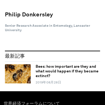
Philip Donkersley
Senior Research Associate in Entomology, Lancaster
University
最新記事
Bees: how important are they and
what would happen if they became
extinct?
2019年08月28日
世界経済フォーラムについて