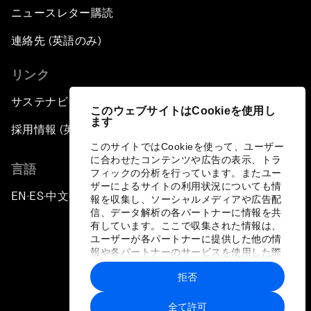
ニュースレター購読
連絡先 (英語のみ)
リンク
サステナビリティへの取り組み
このウェブサイトはCookieを使用し
ます
採用情報 (英語のみ)
このサイトではCookieを使って、ユーザー
に合わせたコンテンツや広告の表示、トラ
言語
フィックの分析を行っています。またユー
ザーによるサイトの利用状況についても情
EN
ES
中文
日本語
▪
▪
▪
報を収集し、ソーシャルメディアや広告配
信、データ解析の各パートナーに情報を共
有しています。ここで収集された情報は、
ユーザーが各パートナーに提供した他の情
報や各パートナーのサービスを使用した際
に収集された情報と組み合わされ、各パー
拒否
トナーによって使用されることがありま
プライバシーポリシーと利用規約
す。
全て許可