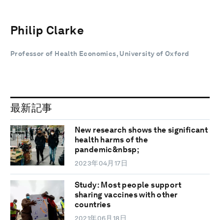
Philip Clarke
Professor of Health Economics, University of Oxford
最新記事
New research shows the significant
health harms of the
pandemic&nbsp;
2023年04月17日
Study: Most people support
sharing vaccines with other
countries
2021年06月18日