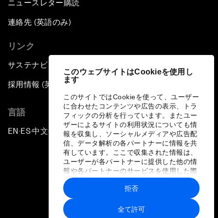
ニュースレター購読
連絡先 (英語のみ)
リンク
サステナビリティへの取り組み
このウェブサイトはCookieを使用し
ます
採用情報 (英語のみ)
このサイトではCookieを使って、ユーザー
に合わせたコンテンツや広告の表示、トラ
言語
フィックの分析を行っています。またユー
ザーによるサイトの利用状況についても情
EN
ES
中文
日本語
▪
▪
▪
報を収集し、ソーシャルメディアや広告配
信、データ解析の各パートナーに情報を共
有しています。ここで収集された情報は、
ユーザーが各パートナーに提供した他の情
報や各パートナーのサービスを使用した際
に収集された情報と組み合わされ、各パー
拒否
トナーによって使用されることがありま
プライバシーポリシーと利用規約
す。
全て許可
サイトマップ