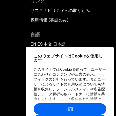
リンク
サステナビリティへの取り組み
採用情報 (英語のみ)
て
言語
EN
ES
中文
日本語
▪
▪
▪
このウェブサイトはCookieを使用し
ます
このサイトではCookieを使って、ユーザー
に合わせたコンテンツや広告の表示、トラ
フィックの分析を行っています。またユー
ザーによるサイトの利用状況についても情
報を収集し、ソーシャルメディアや広告配
信、データ解析の各パートナーに情報を共
有しています。ここで収集された情報は、
ユーザーが各パートナーに提供した他の情
報や各パートナーのサービスを使用した際
拒否
に収集された情報と組み合わされ、各パー