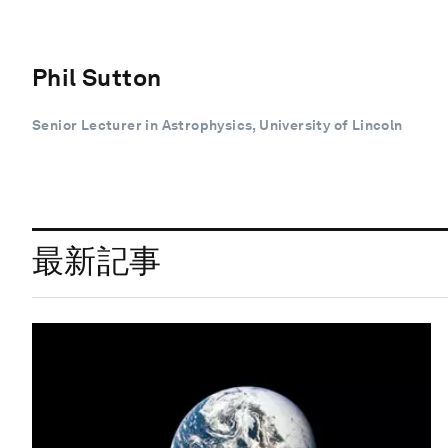
Phil Sutton
Senior Lecturer in Astrophysics, University of Lincoln
最新記事