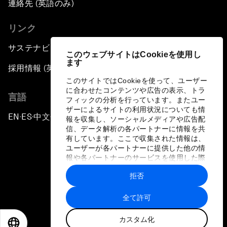
連絡先 (英語のみ)
リンク
サステナビリティへの取り組み
このウェブサイトはCookieを使用し
ます
採用情報 (英語のみ)
このサイトではCookieを使って、ユーザー
に合わせたコンテンツや広告の表示、トラ
言語
フィックの分析を行っています。またユー
ザーによるサイトの利用状況についても情
EN
ES
中文
日本語
▪
▪
▪
報を収集し、ソーシャルメディアや広告配
信、データ解析の各パートナーに情報を共
有しています。ここで収集された情報は、
ユーザーが各パートナーに提供した他の情
報や各パートナーのサービスを使用した際
に収集された情報と組み合わされ、各パー
拒否
トナーによって使用されることがありま
プライバシーポリシーと利用規約
す。
全て許可
サイトマップ
カスタム化
©
2026
世界経済フォーラム
EN
ES
中文
日本語