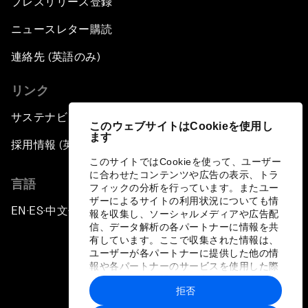
プレスリリース登録
ニュースレター購読
連絡先 (英語のみ)
リンク
サステナビリティへの取り組み
このウェブサイトはCookieを使用し
ます
採用情報 (英語のみ)
このサイトではCookieを使って、ユーザー
に合わせたコンテンツや広告の表示、トラ
言語
フィックの分析を行っています。またユー
ザーによるサイトの利用状況についても情
EN
ES
中文
日本語
▪
▪
▪
報を収集し、ソーシャルメディアや広告配
信、データ解析の各パートナーに情報を共
有しています。ここで収集された情報は、
ユーザーが各パートナーに提供した他の情
報や各パートナーのサービスを使用した際
に収集された情報と組み合わされ、各パー
拒否
トナーによって使用されることがありま
プライバシーポリシーと利用規約
す。