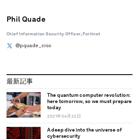
Phil Quade
Chief Information Security Officer, Fortinet
@pquade_ciso
最新記事
The quantum computer revolution:
here tomorrow, so we must prepare
today
2021年04月22日
A deep dive into the universe of
cybersecurity