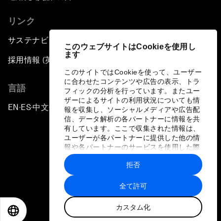
リンク
サステナビリティへの取り組み
このウェブサイトはCookieを使用し
ます
採用情報 (英語のみ)
このサイトではCookieを使って、ユーザー
に合わせたコンテンツや広告の表示、トラ
言語
フィックの分析を行っています。またユー
ザーによるサイトの利用状況についても情
EN
ES
中文
日本語
▪
▪
▪
報を収集し、ソーシャルメディアや広告配
信、データ解析の各パートナーに情報を共
有しています。ここで収集された情報は、
ユーザーが各パートナーに提供した他の情
報や各パートナーのサービスを使用した際
に収集された情報と組み合わされ、各パー
拒否
トナーによって使用されることがありま
プライバシーポリシーと利用規約
す。
全て許可
サイトマップ
カスタム化
©
2026
世界経済フォーラム
EN
ES
中文
日本語