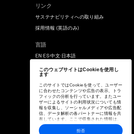
リンク
サステナビリティへの取り組み
採用情報 (英語のみ)
て
言語
EN
ES
中文
日本語
▪
▪
▪
このウェブサイトはCookieを使用し
ます
このサイトではCookieを使って、ユーザー
に合わせたコンテンツや広告の表示、トラ
フィックの分析を行っています。またユー
ザーによるサイトの利用状況についても情
報を収集し、ソーシャルメディアや広告配
信、データ解析の各パートナーに情報を共
有しています。ここで収集された情報は、
ユーザーが各パートナーに提供した他の情
報や各パートナーのサービスを使用した際
拒否