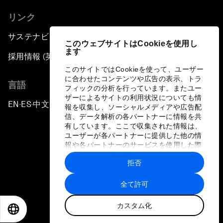
リンク
サステナビリティへの取り組み
このウェブサイトはCookieを使用し
ます
採用情報 (英語のみ)
このサイトではCookieを使って、ユーザー
に合わせたコンテンツや広告の表示、トラ
言語
フィックの分析を行っています。またユー
ザーによるサイトの利用状況についても情
EN
ES
中文
日本語
▪
▪
▪
報を収集し、ソーシャルメディアや広告配
信、データ解析の各パートナーに情報を共
有しています。ここで収集された情報は、
ユーザーが各パートナーに提供した他の情
報や各パートナーのサービスを使用した際
に収集された情報と組み合わされ、各パー
拒否
トナーによって使用されることがありま
プライバシーポリシーと利用規約
す。
全て許可
サイトマップ
カスタム化
©
2026
世界経済フォーラム
EN
ES
中文
日本語