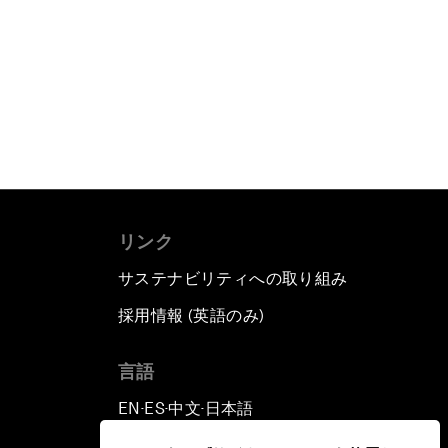
リンク
サステナビリティへの取り組み
採用情報 (英語のみ)
て
言語
EN
ES
中文
日本語
▪
▪
▪