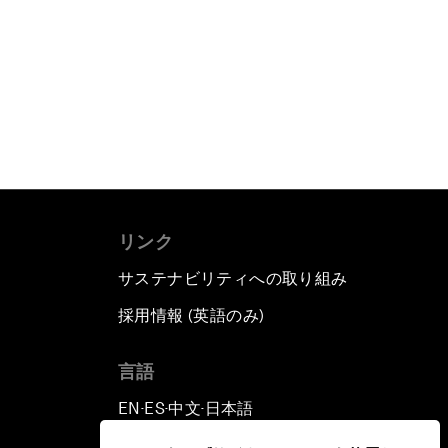
リンク
サステナビリティへの取り組み
採用情報 (英語のみ)
て
言語
EN
ES
中文
日本語
▪
▪
▪