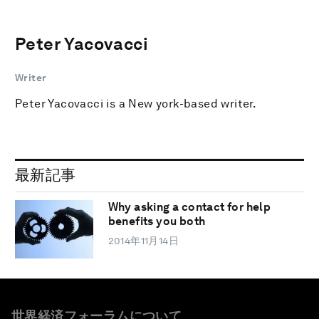
Peter Yacovacci
Writer
Peter Yacovacci is a New york-based writer.
最新記事
Why asking a contact for help
benefits you both
2014年11月14日
世界経済フォーラムについて