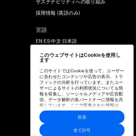
サステナビリティへの取り組み
採用情報 (英語のみ)
て
言語
EN
ES
中文
日本語
▪
▪
▪
このウェブサイトはCookieを使用し
ます
このサイトではCookieを使って、ユーザー
に合わせたコンテンツや広告の表示、トラ
フィックの分析を行っています。またユー
ザーによるサイトの利用状況についても情
報を収集し、ソーシャルメディアや広告配
信、データ解析の各パートナーに情報を共
有しています。ここで収集された情報は、
ユーザーが各パートナーに提供した他の情
報や各パートナーのサービスを使用した際
拒否
に収集された情報と組み合わされ、各パー
トナーによって使用されることがありま
全て許可
す。