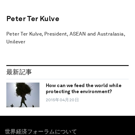
Peter Ter Kulve
Peter Ter Kulve, President, ASEAN and Australasia,
Unilever
最新記事
How can we feed the world while
protecting the environment?
2015年04月20日
世界経済フォーラムについて