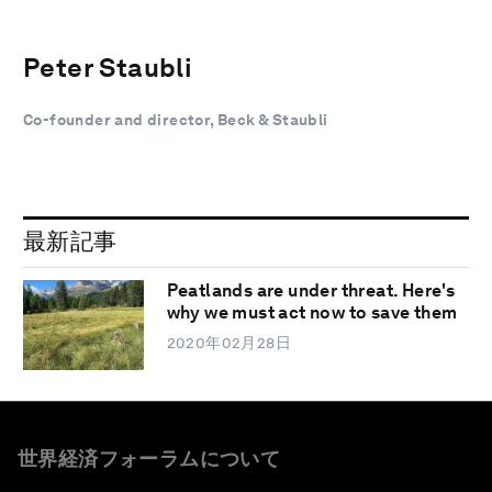
Peter Staubli
Co-founder and director, Beck & Staubli
最新記事
Peatlands are under threat. Here's
why we must act now to save them
2020年02月28日
世界経済フォーラムについて