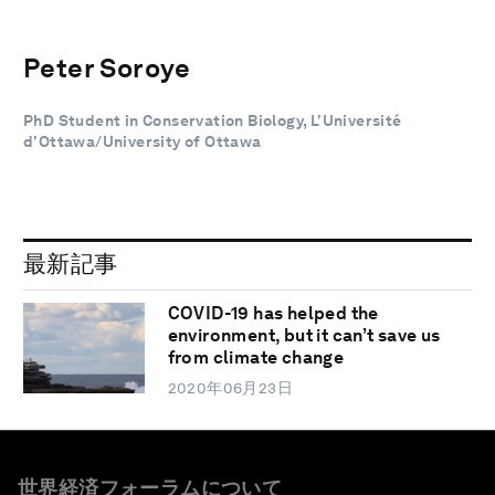
Peter Soroye
PhD Student in Conservation Biology, L’Université
d’Ottawa/University of Ottawa
最新記事
COVID-19 has helped the
environment, but it can’t save us
from climate change
2020年06月23日
世界経済フォーラムについて