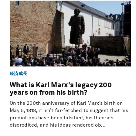
経済成長
What is Karl Marx's legacy 200
years on from his birth?
On the 200th anniversary of Karl Marx’s birth on
May 5, 1818, it isn’t far-fetched to suggest that his
predictions have been falsified, his theories
discredited, and his ideas rendered ob...