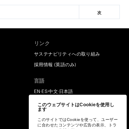
次
リンク
サステナビリティへの取り組み
採用情報 (英語のみ)
て
言語
EN
ES
中文
日本語
▪
▪
▪
このウェブサイトはCookieを使用し
ます
このサイトではCookieを使って、ユーザー
に合わせたコンテンツや広告の表示、トラ