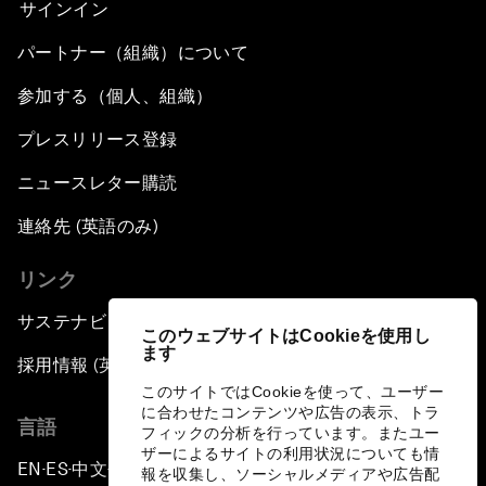
サインイン
パートナー（組織）について
参加する（個人、組織）
プレスリリース登録
ニュースレター購読
連絡先 (英語のみ)
リンク
サステナビリティへの取り組み
このウェブサイトはCookieを使用し
ます
採用情報 (英語のみ)
このサイトではCookieを使って、ユーザー
に合わせたコンテンツや広告の表示、トラ
言語
フィックの分析を行っています。またユー
ザーによるサイトの利用状況についても情
EN
ES
中文
日本語
▪
▪
▪
報を収集し、ソーシャルメディアや広告配