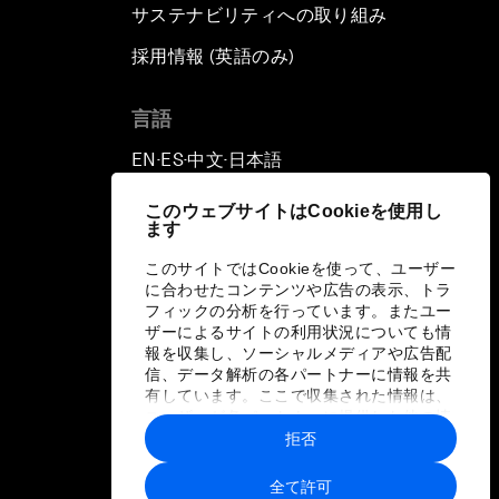
サステナビリティへの取り組み
採用情報 (英語のみ)
て
言語
EN
ES
中文
日本語
▪
▪
▪
このウェブサイトはCookieを使用し
ます
このサイトではCookieを使って、ユーザー
に合わせたコンテンツや広告の表示、トラ
フィックの分析を行っています。またユー
ザーによるサイトの利用状況についても情
報を収集し、ソーシャルメディアや広告配
信、データ解析の各パートナーに情報を共
有しています。ここで収集された情報は、
ユーザーが各パートナーに提供した他の情
報や各パートナーのサービスを使用した際
拒否
に収集された情報と組み合わされ、各パー
トナーによって使用されることがありま
全て許可