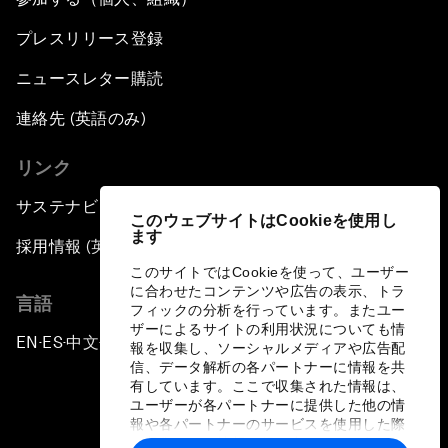
プレスリリース登録
ニュースレター購読
連絡先 (英語のみ)
リンク
サステナビリティへの取り組み
このウェブサイトはCookieを使用し
ます
採用情報 (英語のみ)
このサイトではCookieを使って、ユーザー
に合わせたコンテンツや広告の表示、トラ
言語
フィックの分析を行っています。またユー
ザーによるサイトの利用状況についても情
EN
ES
中文
日本語
▪
▪
▪
報を収集し、ソーシャルメディアや広告配
信、データ解析の各パートナーに情報を共
有しています。ここで収集された情報は、
ユーザーが各パートナーに提供した他の情
報や各パートナーのサービスを使用した際
に収集された情報と組み合わされ、各パー