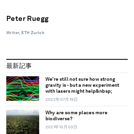
Peter Ruegg
Writer, ETH Zurich
最新記事
We're still not sure how strong
gravity is - but a new experiment
with lasers might help&nbsp;
2022年07月19日
Why are some places more
biodiverse?
2021年10月03日