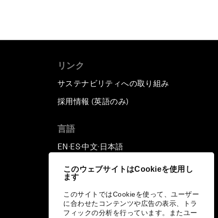
リンク
サステナビリティへの取り組み
採用情報 (英語のみ)
て
言語
EN
ES
中文
日本語
▪
▪
▪
このウェブサイトはCookieを使用し
ます
このサイトではCookieを使って、ユーザー
に合わせたコンテンツや広告の表示、トラ
フィックの分析を行っています。またユー