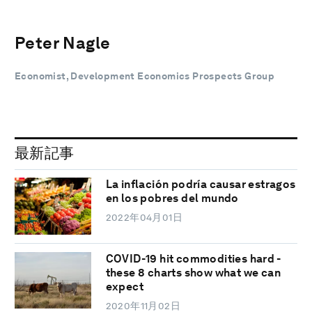
Peter Nagle
Economist, Development Economics Prospects Group
最新記事
La inflación podría causar estragos
en los pobres del mundo
2022年04月01日
COVID-19 hit commodities hard -
these 8 charts show what we can
expect
2020年11月02日