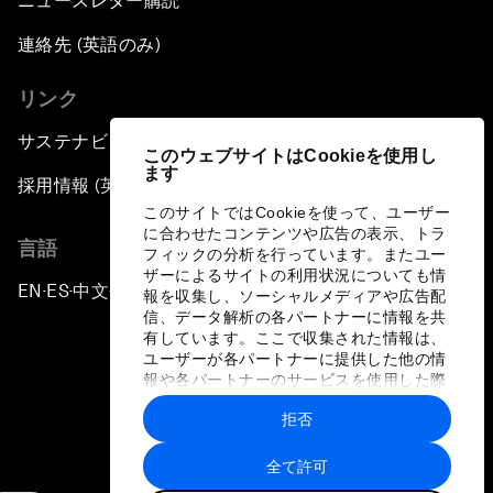
ニュースレター購読
連絡先 (英語のみ)
リンク
サステナビリティへの取り組み
このウェブサイトはCookieを使用し
ます
採用情報 (英語のみ)
このサイトではCookieを使って、ユーザー
に合わせたコンテンツや広告の表示、トラ
言語
フィックの分析を行っています。またユー
ザーによるサイトの利用状況についても情
EN
ES
中文
日本語
▪
▪
▪
報を収集し、ソーシャルメディアや広告配
信、データ解析の各パートナーに情報を共
有しています。ここで収集された情報は、
ユーザーが各パートナーに提供した他の情
報や各パートナーのサービスを使用した際
に収集された情報と組み合わされ、各パー
拒否
トナーによって使用されることがありま
プライバシーポリシーと利用規約
す。
全て許可
サイトマップ