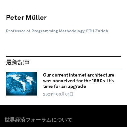
Peter Müller
Professor of Programming Methodology, ETH Zurich
最新記事
Our current internet architecture
was conceived for the 1980s. It's
time for an upgrade
2021年06月01日
世界経済フォーラムについて