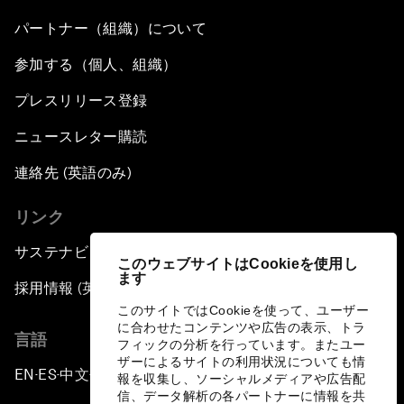
パートナー（組織）について
参加する（個人、組織）
プレスリリース登録
ニュースレター購読
連絡先 (英語のみ)
リンク
サステナビリティへの取り組み
このウェブサイトはCookieを使用し
ます
採用情報 (英語のみ)
このサイトではCookieを使って、ユーザー
に合わせたコンテンツや広告の表示、トラ
言語
フィックの分析を行っています。またユー
ザーによるサイトの利用状況についても情
EN
ES
中文
日本語
▪
▪
▪
報を収集し、ソーシャルメディアや広告配
信、データ解析の各パートナーに情報を共