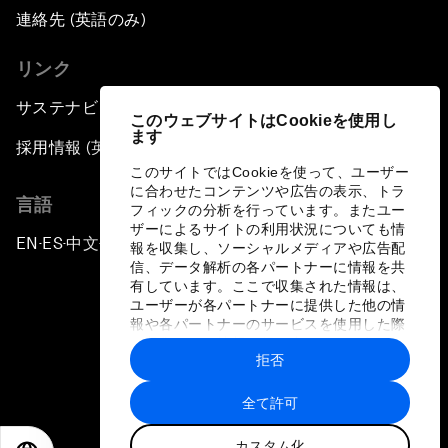
連絡先 (英語のみ)
リンク
サステナビリティへの取り組み
このウェブサイトはCookieを使用し
ます
採用情報 (英語のみ)
このサイトではCookieを使って、ユーザー
に合わせたコンテンツや広告の表示、トラ
言語
フィックの分析を行っています。またユー
ザーによるサイトの利用状況についても情
EN
ES
中文
日本語
▪
▪
▪
報を収集し、ソーシャルメディアや広告配
信、データ解析の各パートナーに情報を共
有しています。ここで収集された情報は、
ユーザーが各パートナーに提供した他の情
報や各パートナーのサービスを使用した際
に収集された情報と組み合わされ、各パー
拒否
トナーによって使用されることがありま
プライバシーポリシーと利用規約
す。
全て許可
サイトマップ
カスタム化