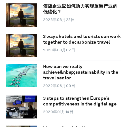
酒店企业应如何助力实现旅游产业的
低碳化？
2023年08月23日
3 ways hotels and tourists can work
together to decarbonize travel
2023年08月02日
How can we really
achieve&nbsp;sustainability in the
travel sector
2022年06月09日
3 steps to strengthen Europe’s
competitiveness in the digital age
2020年01月14日