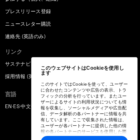
プレスリリース登録
ニュースレター購読
連絡先 (英語のみ)
リンク
サステナビリティへの取り組み
このウェブサイトはCookieを使用し
ます
採用情報 (英語のみ)
このサイトではCookieを使って、ユーザー
に合わせたコンテンツや広告の表示、トラ
言語
フィックの分析を行っています。またユー
ザーによるサイトの利用状況についても情
EN
ES
中文
日本語
▪
▪
▪
報を収集し、ソーシャルメディアや広告配
信、データ解析の各パートナーに情報を共
有しています。ここで収集された情報は、
ユーザーが各パートナーに提供した他の情
報や各パートナーのサービスを使用した際
に収集された情報と組み合わされ、各パー