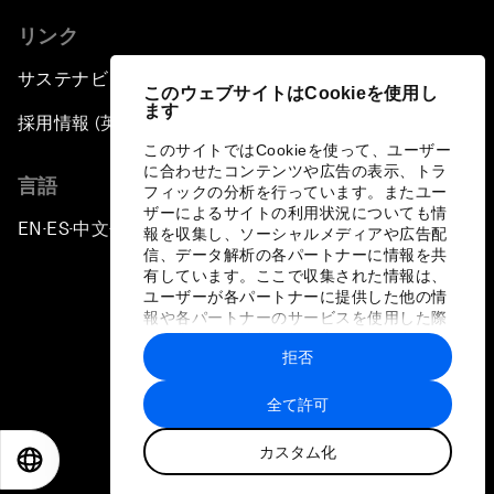
リンク
サステナビリティへの取り組み
このウェブサイトはCookieを使用し
ます
採用情報 (英語のみ)
このサイトではCookieを使って、ユーザー
に合わせたコンテンツや広告の表示、トラ
言語
フィックの分析を行っています。またユー
ザーによるサイトの利用状況についても情
EN
ES
中文
日本語
▪
▪
▪
報を収集し、ソーシャルメディアや広告配
信、データ解析の各パートナーに情報を共
有しています。ここで収集された情報は、
ユーザーが各パートナーに提供した他の情
報や各パートナーのサービスを使用した際
に収集された情報と組み合わされ、各パー
拒否
トナーによって使用されることがありま
プライバシーポリシーと利用規約
す。
全て許可
サイトマップ
カスタム化
©
2026
世界経済フォーラム
EN
ES
中文
日本語