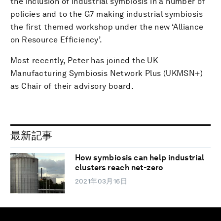
the inclusion of industrial symbiosis in a number of
policies and to the G7 making industrial symbiosis
the first themed workshop under the new ‘Alliance
on Resource Efficiency’.
Most recently, Peter has joined the UK
Manufacturing Symbiosis Network Plus (UKMSN+)
as Chair of their advisory board.
最新記事
How symbiosis can help industrial
clusters reach net-zero
2021年03月16日